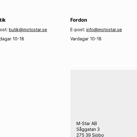
Kedjeborstar
tik
Fordon
ost:
butik@motostar.se
E-post:
info@motostar.se
dagar 10-18
Vardagar 10-18
AVGASSYSTEM
FJÄDRIN
Helsystem
Packboxar
Avgasrör
Gaffelbus
Ljuddämpare
Gaffelfjäd
Tillbehör Avgassystem
Stötdämpa
Holeshot 
Preload Ad
Andra Fjäd
Fjädrings
M-Star AB
Såggatan 3
275 39 Sjöbo