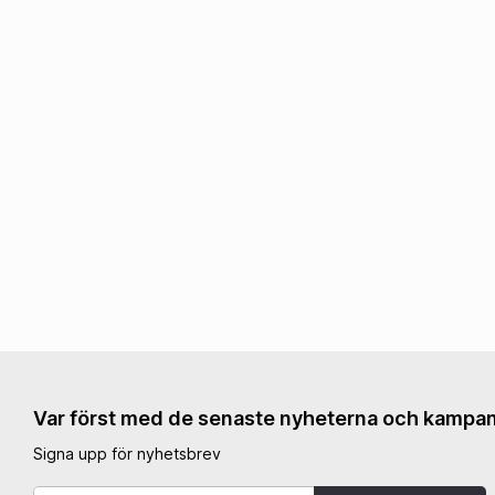
Däck & Fälgverktyg
EL & BELYSNING
OLJOR & SMÖRJMEDE
Tändstift
Fett & Smörj
ECU
Kedjespray
Batterier
2-Taktsolja
Batteriladdare
4-Taktsolja
Timräknare
Växellådsolja
Belysning
Kylarvätska
Brytare & MAP-knappar
Gaffelolja
Andra Eldelar
Stötdämparolja
Bromsvätskor
Luftfilterolja & Rengörin
Tillbehör Olja
Var först med de senaste nyheterna och kampan
Signa upp för nyhetsbrev