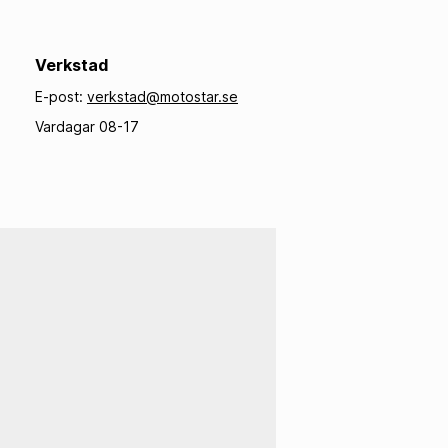
Gasrullar
Tillbehör Handtag
Verkstad
E-post:
verkstad@motostar.se
Vardagar 08-17
G
DEKALER
 & Skrapringar
Dekalkit
sningar
Siffror
rar
Nummerplåtsdekaler
rfjädrar
Gaffelbensdekaler
Devices
Dekalark
justers
Övriga Dekaler
ringsdelar
verktyg