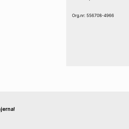
Org.nr: 556708-4966
L
g
jerna!