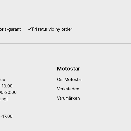
pris-garanti
Fri retur vid ny order
Motostar
ice
Om Motostar
-18.00
Verkstaden
00-20:00
Varumärken
ängt
-17.00