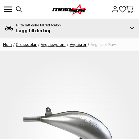
Hitta rätt delar till ditt fordon
Lägg till din hoj
Hem
Crossdelar
Avgassystem
Avgasrör
Avgasrör Raw