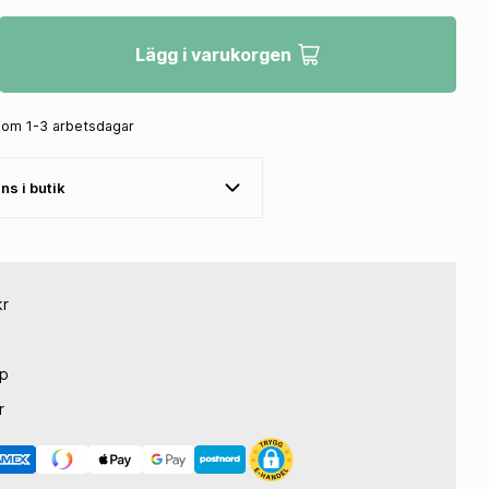
Gasrullar
Tillbehör Handtag
Lägg i varukorgen
inom 1-3 arbetsdagar
ns i butik
G
DEKALER
 & Skrapringar
Dekalkit
sningar
Siffror
kr
rar
Nummerplåtsdekaler
rfjädrar
Gaffelbensdekaler
Devices
Dekalark
öp
justers
Övriga Dekaler
ringsdelar
r
verktyg