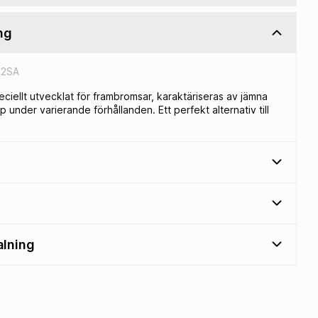
ng
52SA
eciellt utvecklat för frambromsar, karaktäriseras av jämna
nder varierande förhållanden. Ett perfekt alternativ till
alning