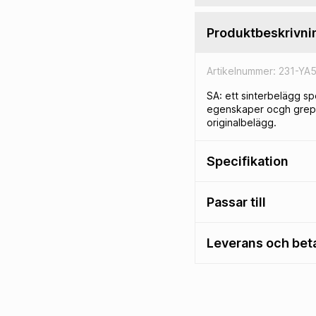
Produktbeskrivni
L
Artikelnummer: 231-YA
SA: ett sinterbelägg sp
egenskaper ocgh grepp u
originalbelägg.
Specifikation
Passar till
g
Leverans och bet