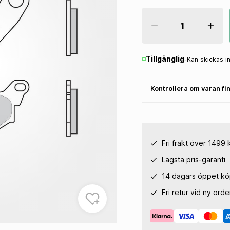
Kedjeborstar
Tillgänglig
‐
Kan skickas 
Kontrollera om varan fin
AVGASSYSTEM
FJÄDRIN
Helsystem
Packboxar
Avgasrör
Gaffelbus
Fri frakt över 1499 
Ljuddämpare
Gaffelfjäd
Tillbehör Avgassystem
Stötdämpa
Lägsta pris-garanti
Holeshot 
14 dagars öppet k
Preload Ad
Andra Fjäd
Fri retur vid ny orde
Fjädrings