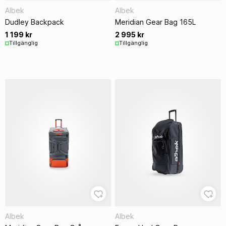
Albek
Albek
Dudley Backpack
Meridian Gear Bag 165L
1 199 kr
2 995 kr
Tillgänglig
Tillgänglig
Albek
Albek