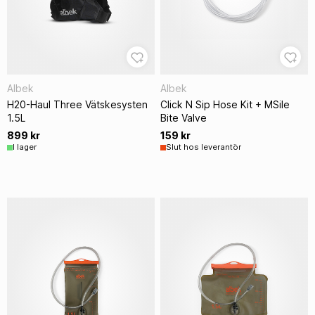
Albek
Albek
H20-Haul Three Vätskesysten
Click N Sip Hose Kit + MSile
1.5L
Bite Valve
899 kr
159 kr
I lager
Slut hos leverantör