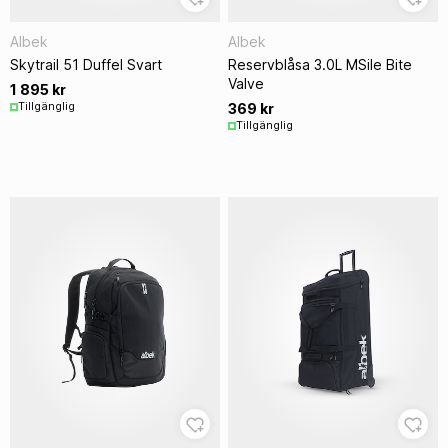
Albek
Albek
Skytrail 51 Duffel Svart
Reservblåsa 3.0L MSile Bite
Valve
1 895 kr
Tillgänglig
369 kr
Tillgänglig