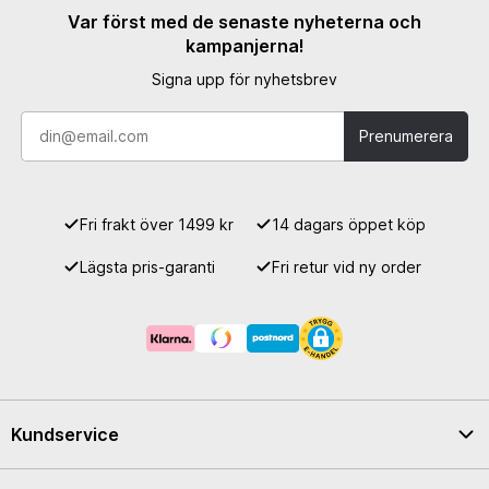
Med sitt breda sortiment kan Albek erbjuda produkter som
Var först med de senaste nyheterna och
passar både professionella förare och hobbyåkare. Välj Albek
kampanjerna!
för att säkerställa optimal vätskebalans och förbättrad
Signa upp för nyhetsbrev
prestation på banan och i terrängen.
Prenumerera
Fri frakt över 1499 kr
14 dagars öppet köp
Lägsta pris-garanti
Fri retur vid ny order
Kundservice