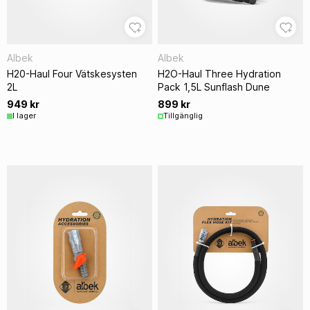
Albek
Albek
H20-Haul Four Vätskesysten
H2O-Haul Three Hydration
2L
Pack 1,5L Sunflash Dune
949 kr
899 kr
I lager
Tillgänglig