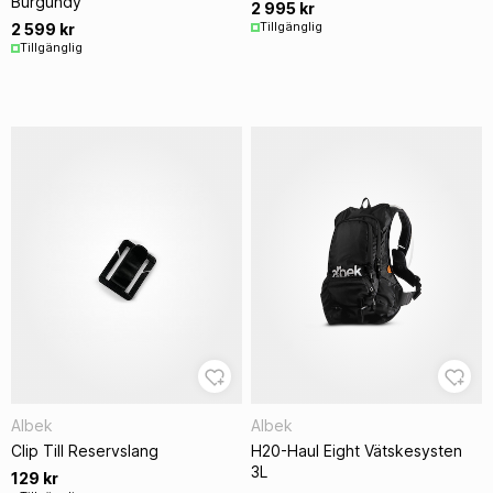
Burgundy
2 995 kr
Tillgänglig
2 599 kr
Tillgänglig
Albek
Albek
Clip Till Reservslang
H20-Haul Eight Vätskesysten
3L
129 kr