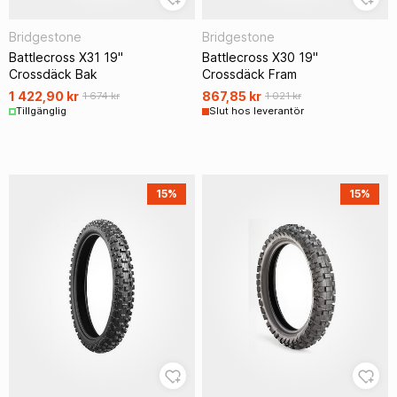
Bridgestone
Bridgestone
Battlecross X31 19"
Battlecross X30 19"
Crossdäck Bak
Crossdäck Fram
1 422,90 kr
867,85 kr
1 674 kr
1 021 kr
Tillgänglig
Slut hos leverantör
15%
15%