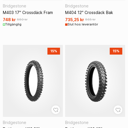
Bridgestone
Bridgestone
M403 17" Crossdäck Fram
M404 12" Crossdäck Bak
748 kr
735,25 kr
880 kr
865 kr
Tillgänglig
Slut hos leverantör
15%
15%
Bridgestone
Bridgestone