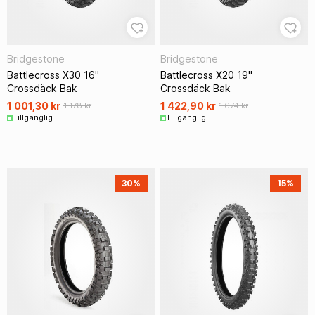
Bridgestone
Bridgestone
Battlecross X30 16"
Battlecross X20 19"
Crossdäck Bak
Crossdäck Bak
1 001,30 kr
1 422,90 kr
1 178 kr
1 674 kr
Tillgänglig
Tillgänglig
30%
15%