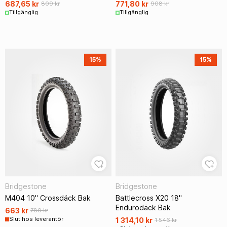
687,65 kr
771,80 kr
809 kr
908 kr
Tillgänglig
Tillgänglig
15%
15%
Bridgestone
Bridgestone
M404 10" Crossdäck Bak
Battlecross X20 18"
Endurodäck Bak
663 kr
780 kr
Slut hos leverantör
1 314,10 kr
1 546 kr