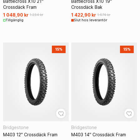
Battlecross X10 21"
Battlecross X10 19"
Crossdäck Fram
Crossdäck Bak
1 048,90 kr
1 422,90 kr
1 234 kr
1 674 kr
Tillgänglig
Slut hos leverantör
15%
15%
Bridgestone
Bridgestone
M403 12" Crossdäck Fram
M403 14" Crossdäck Fram