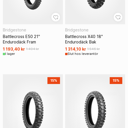
Bridgestone
Bridgestone
Battlecross E50 21"
Battlecross X40 18"
Endurodäck Fram
Endurodäck Bak
1 193,40 kr
1 314,10 kr
1 404 kr
1 546 kr
I lager
Slut hos leverantör
15%
15%