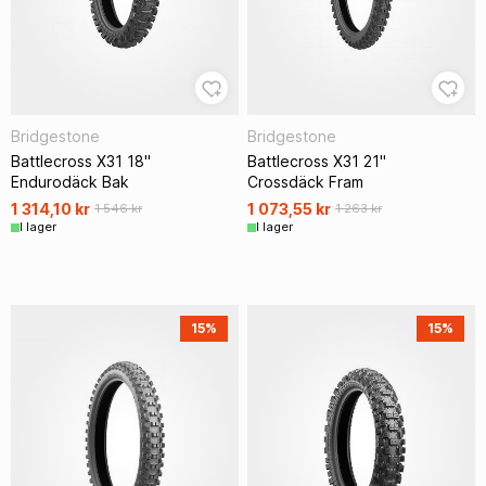
Bridgestone
Bridgestone
Battlecross X31 18"
Battlecross X31 21"
Endurodäck Bak
Crossdäck Fram
1 314,10 kr
1 073,55 kr
1 546 kr
1 263 kr
I lager
I lager
15%
15%