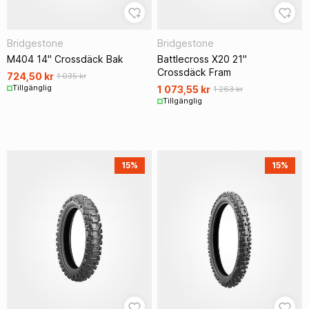
Bridgestone
Bridgestone
M404 14" Crossdäck Bak
Battlecross X20 21"
Crossdäck Fram
724,50 kr
1 035 kr
Tillgänglig
1 073,55 kr
1 263 kr
Tillgänglig
15%
15%