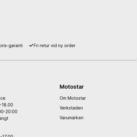
L
pris-garanti
Fri retur vid ny order
Motostar
ice
Om Motostar
g
-18.00
Verkstaden
00-20:00
Varumärken
ängt
-17.00