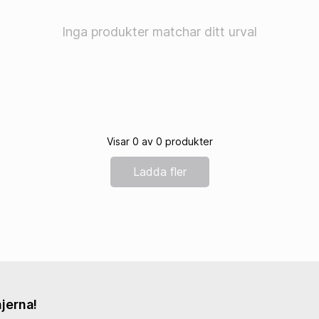
Kedjeborstar
Inga produkter matchar ditt urval
Visar 0 av 0 produkter
AVGASSYSTEM
FJÄDRIN
Helsystem
Packboxar
Ladda fler
Avgasrör
Gaffelbus
Ljuddämpare
Gaffelfjäd
Tillbehör Avgassystem
Stötdämpa
Holeshot 
Preload Ad
Andra Fjäd
Fjädrings
jerna!