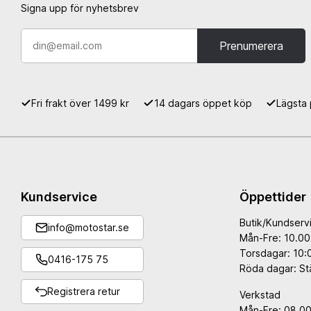
Signa upp för nyhetsbrev
Däck & Fälgverktyg
Prenumerera
EL & BELYSNING
OLJOR & SMÖRJMEDE
Tändstift
Fett & Smörj
ECU
Kedjespray
Fri frakt över 1499 kr
14 dagars öppet köp
Lägsta 
Batterier
2-Taktsolja
Batteriladdare
4-Taktsolja
Timräknare
Växellådsolja
Belysning
Kylarvätska
Brytare & MAP-knappar
Gaffelolja
Andra Eldelar
Stötdämparolja
Kundservice
Öppettider
Bromsvätskor
Butik/Kundserv
Luftfilterolja & Rengörin
info@motostar.se
Mån-Fre: 10.00
Tillbehör Olja
Torsdagar: 10:
0416-175 75
Röda dagar: St
Registrera retur
Verkstad
Mån-Fre: 08.00