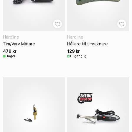
Hardline
Hardline
Tim/Varv Mätare
Hållare till timräknare
479 kr
129 kr
I lager
Tillgänglig