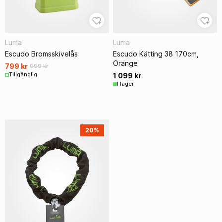
Luma
Luma
Escudo Bromsskivelås
Escudo Kätting 38 170cm,
Orange
799 kr
999 kr
Tillgänglig
1 099 kr
I lager
20%