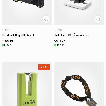
Luma
Luma
Protect Kapell Svart
Solido 300 Låsankare
349 kr
599 kr
I lager
I lager
20%