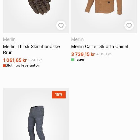
Merlin
Merlin
Merlin Thirsk Skinnhandske
Merlin Carter Skjorta Camel
Brun
3 739,15 kr
4 399 kr
I lager
1 061,65 kr
1 249 kr
Slut hos leverantör
15%