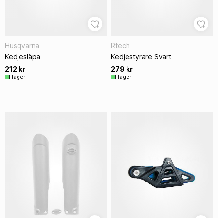
Husqvarna
Rtech
Kedjesläpa
Kedjestyrare Svart
212 kr
279 kr
I lager
I lager