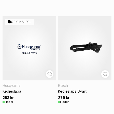
ORIGINALDEL
Husqvarna
Rtech
Kedjesläpa
Kedjesläpa Svart
253 kr
279 kr
I lager
I lager