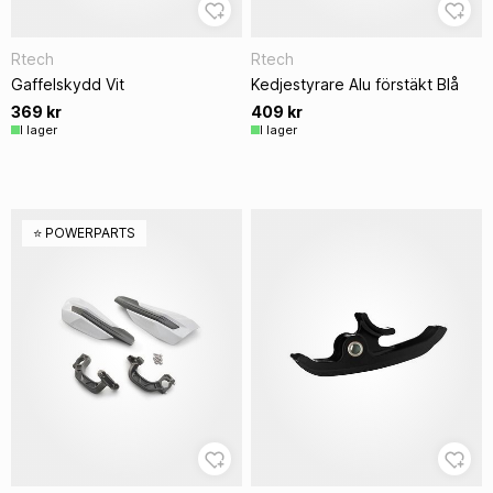
Rtech
Rtech
Gaffelskydd Vit
Kedjestyrare Alu förstäkt Blå
369 kr
409 kr
I lager
I lager
⭐️ POWERPARTS