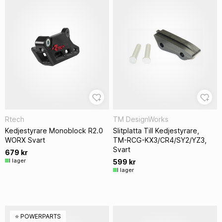
Rtech
TM DesignWorks
Kedjestyrare Monoblock R2.0
Slitplatta Till Kedjestyrare,
WORX Svart
TM-RCG-KX3/CR4/SY2/YZ3,
Svart
679 kr
I lager
599 kr
I lager
⭐️ POWERPARTS