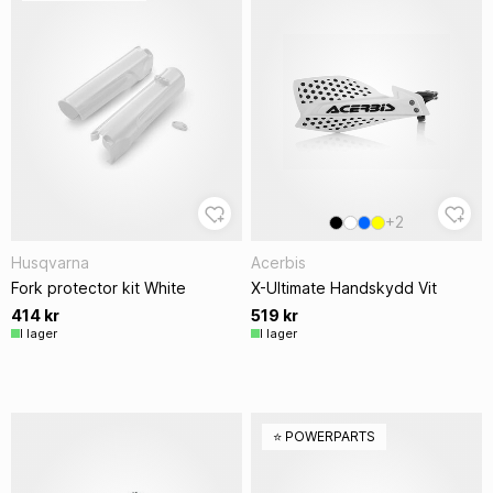
+2
Husqvarna
Acerbis
Fork protector kit White
X-Ultimate Handskydd Vit
414 kr
519 kr
I lager
I lager
⭐️ POWERPARTS