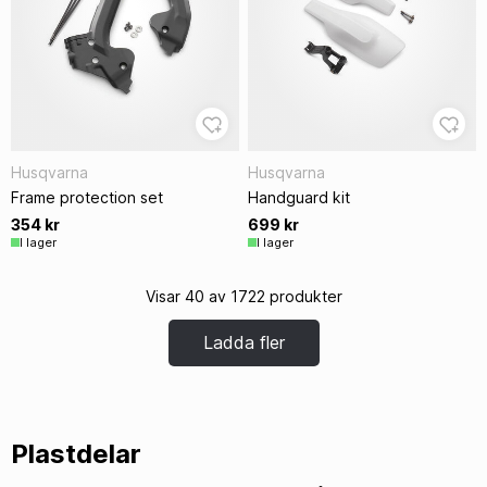
Husqvarna
Husqvarna
Frame protection set
Handguard kit
354 kr
699 kr
I lager
I lager
Visar 40 av 1722 produkter
Ladda fler
Plastdelar