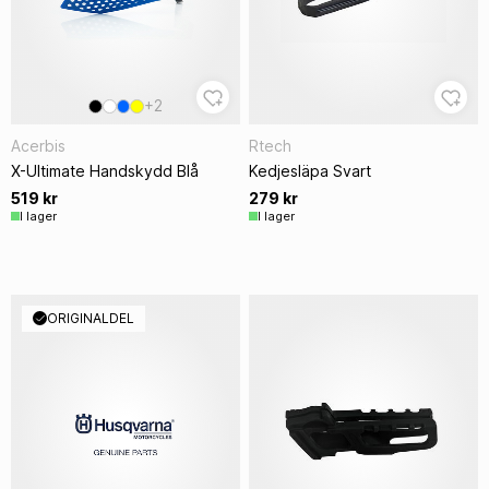
+2
Acerbis
Rtech
X-Ultimate Handskydd Blå
Kedjesläpa Svart
519 kr
279 kr
I lager
I lager
ORIGINALDEL