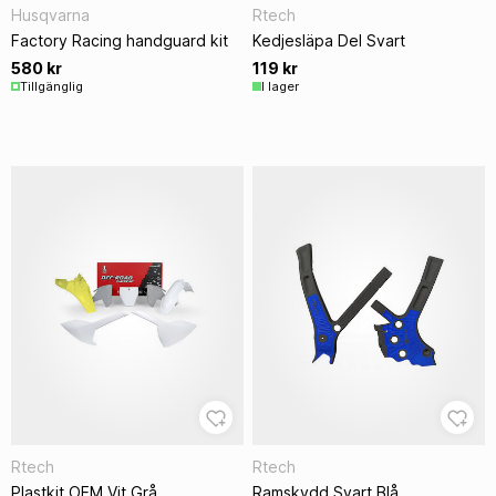
Husqvarna
Rtech
Factory Racing handguard kit
Kedjesläpa Del Svart
580 kr
119 kr
Tillgänglig
I lager
Rtech
Rtech
Plastkit OEM Vit Grå
Ramskydd Svart Blå