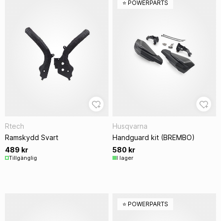
⭐️ POWERPARTS
Rtech
Husqvarna
Ramskydd Svart
Handguard kit (BREMBO)
489 kr
580 kr
Tillgänglig
I lager
⭐️ POWERPARTS