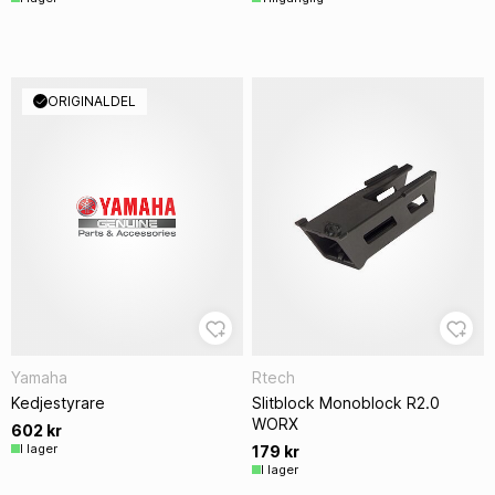
ORIGINALDEL
Yamaha
Rtech
Kedjestyrare
Slitblock Monoblock R2.0
WORX
602 kr
I lager
179 kr
I lager