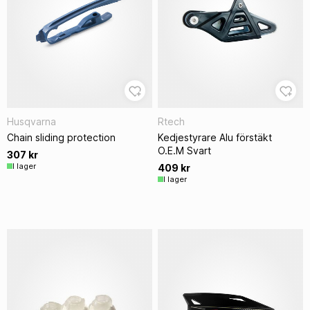
Husqvarna
Rtech
Chain sliding protection
Kedjestyrare Alu förstäkt
O.E.M Svart
307 kr
I lager
409 kr
I lager