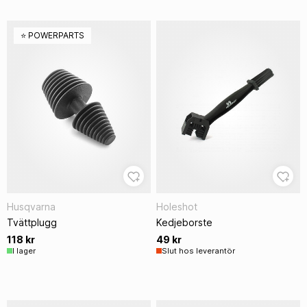
⭐️ POWERPARTS
Husqvarna
Holeshot
Tvättplugg
Kedjeborste
118 kr
49 kr
I lager
Slut hos leverantör