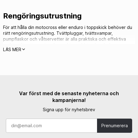
Rengöringsutrustning
För att hålla din motocross eller enduro i toppskick behöver du
rätt rengöringsutrustning. Tvättpluggar, tvättsvampar,
pumpflaskor och våtservetter är alla praktiska och effektiva
verktyg för att rengöra din maskin snabbt och enkelt.
LÄS MER
Enkelt och effektivt underhåll
Tvättpluggar är perfekt för att täppa till avgassystemet och
förhindra att vatten tränger in under tvättningen. Tvättsvampar
är skonsamma men effektiva på att ta bort smuts från plast och
metall utan att repa ytorna. Pumpflaskor gör det enkelt att
Var först med de senaste nyheterna och
applicera rengöringsmedel, medan våtservetter är perfekta för
kampanjerna!
snabb och enkel rengöring på svåråtkomliga delar eller
utrustning.
Signa upp för nyhetsbrev
Prenumerera
För snabb och smidig rengöring
Med rätt rengöringsutrustning blir underhållet av din cross