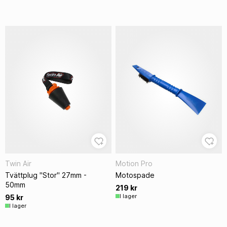
Twin Air
Motion Pro
Tvättplug "Stor" 27mm -
Motospade
50mm
219 kr
I lager
95 kr
I lager