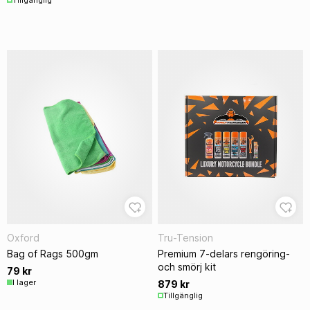
Oxford
Tru-Tension
Bag of Rags 500gm
Premium 7-delars rengöring-
och smörj kit
79 kr
I lager
879 kr
Tillgänglig