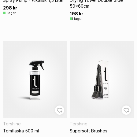
Spray Pump - Alkalisk 1,5 Liter
Drying Towel Double Side
50x60cm
298 kr
I lager
198 kr
I lager
Tershine
Tershine
Tomflaska 500 ml
Supersoft Brushes