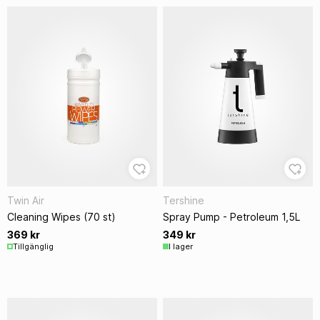
Twin Air
Tershine
Cleaning Wipes (70 st)
Spray Pump - Petroleum 1,5L
369 kr
349 kr
Tillgänglig
I lager