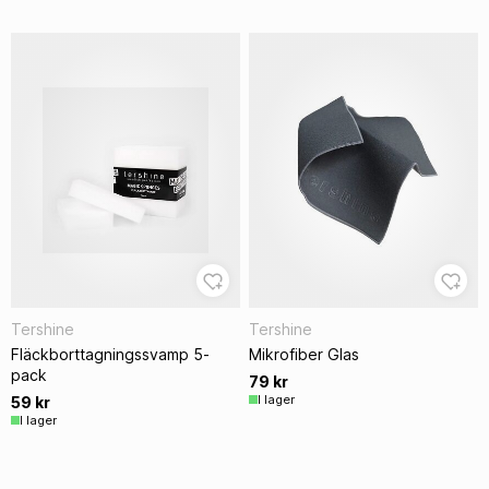
Tershine
Tershine
Fläckborttagningssvamp 5-
Mikrofiber Glas
pack
79 kr
I lager
59 kr
I lager