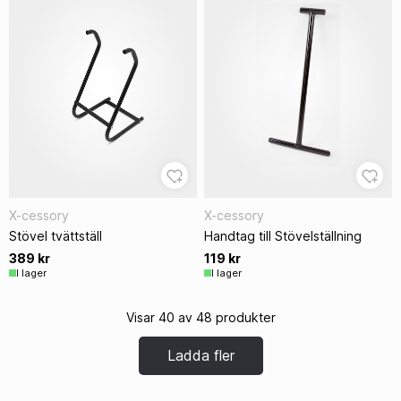
X-cessory
X-cessory
Stövel tvättställ
Handtag till Stövelställning
389 kr
119 kr
I lager
I lager
Visar 40 av 48 produkter
Ladda fler