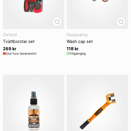
Oxford
Husqvarna
Tvättborstar set
Wash cap set
269 kr
118 kr
Slut hos leverantör
Tillgänglig