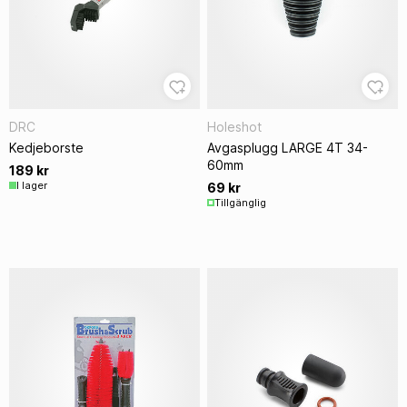
DRC
Holeshot
Kedjeborste
Avgasplugg LARGE 4T 34-
60mm
189 kr
I lager
69 kr
Tillgänglig