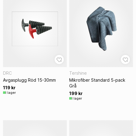
DRC
Tershine
Avgasplugg Röd 15-30mm
Mikrofiber Standard 5-pack
Grå
119 kr
I lager
199 kr
I lager