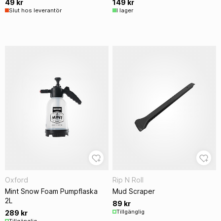
49 kr
149 kr
Slut hos leverantör
I lager
Oxford
Rip N Roll
Mint Snow Foam Pumpflaska
Mud Scraper
2L
89 kr
Tillgänglig
289 kr
Tillgänglig