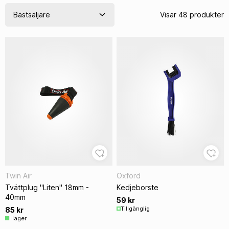
Visar 48 produkter
Twin Air
Oxford
Tvättplug "Liten" 18mm -
Kedjeborste
40mm
59 kr
Tillgänglig
85 kr
I lager