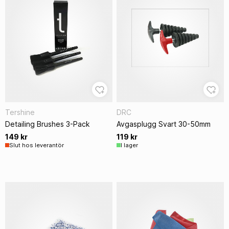
Tershine
DRC
Detailing Brushes 3-Pack
Avgasplugg Svart 30-50mm
149 kr
119 kr
Slut hos leverantör
I lager