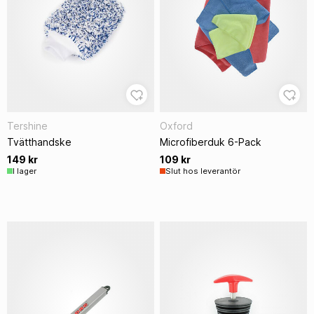
Tershine
Oxford
Tvätthandske
Microfiberduk 6-Pack
149 kr
109 kr
I lager
Slut hos leverantör