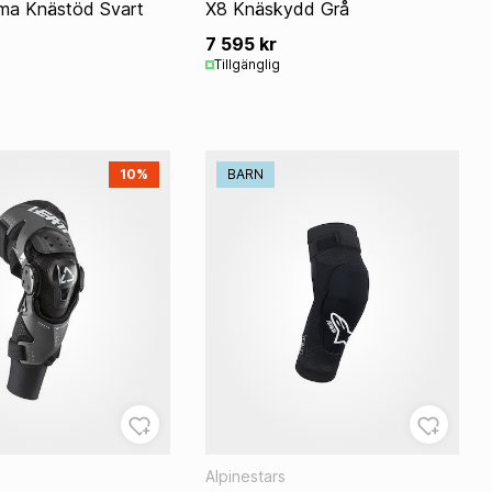
ma Knästöd Svart
X8 Knäskydd Grå
7 595 kr
Tillgänglig
10%
BARN
Alpinestars