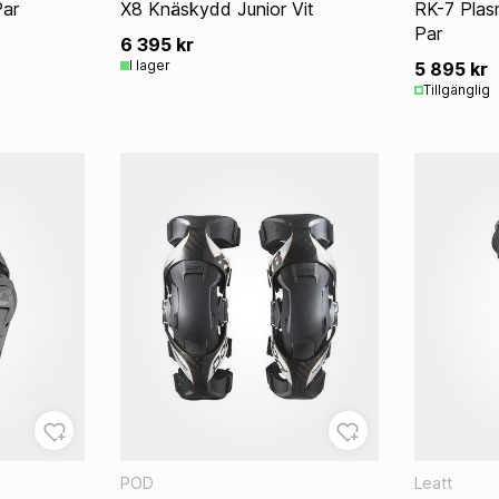
ar
X8 Knäskydd Junior Vit
RK-7 Plas
Par
6 395 kr
I lager
5 895 kr
Tillgänglig
POD
Leatt