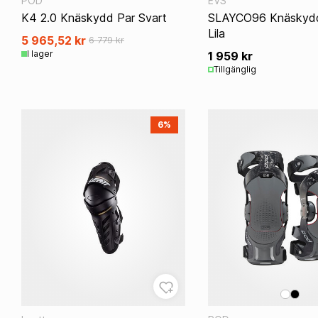
POD
EVS
Däck & Fälgverktyg
K4 2.0 Knäskydd Par Svart
SLAYCO96 Knäskydd
Lila
5 965,52 kr
6 779 kr
I lager
1 959 kr
EL & BELYSNING
OLJOR & SMÖRJMEDE
Tillgänglig
Tändstift
Fett & Smörj
ECU
Kedjespray
Batterier
2-Taktsolja
6%
Batteriladdare
4-Taktsolja
Timräknare
Växellådsolja
Belysning
Kylarvätska
Brytare & MAP-knappar
Gaffelolja
Andra Eldelar
Stötdämparolja
Bromsvätskor
Luftfilterolja & Rengörin
Tillbehör Olja