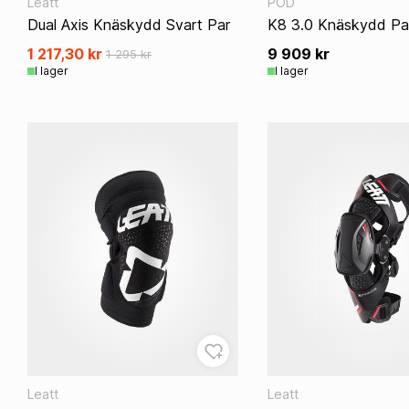
Leatt
POD
Dual Axis Knäskydd Svart Par
K8 3.0 Knäskydd Par
1 217,30 kr
9 909 kr
1 295 kr
I lager
I lager
Leatt
Leatt