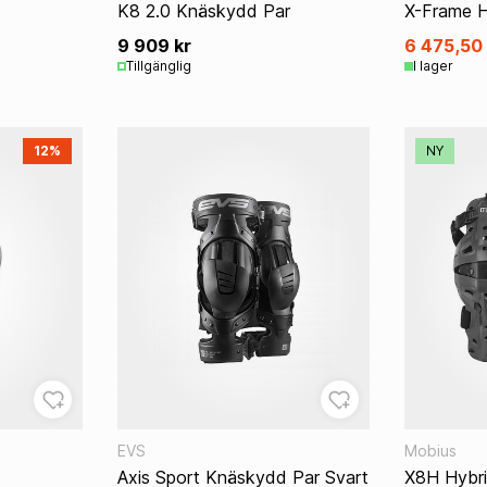
t
K8 2.0 Knäskydd Par
X-Frame H
9 909 kr
6 475,50 
Tillgänglig
I lager
12%
NY
EVS
Mobius
Axis Sport Knäskydd Par Svart
X8H Hybr