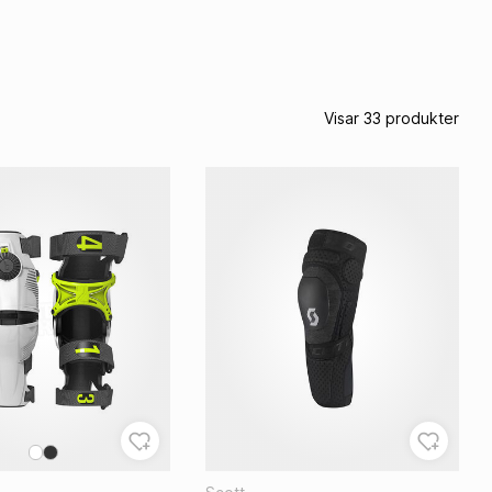
Gasrullar
Tillbehör Handtag
Visar 33 produkter
G
DEKALER
 & Skrapringar
Dekalkit
sningar
Siffror
rar
Nummerplåtsdekaler
rfjädrar
Gaffelbensdekaler
Devices
Dekalark
justers
Övriga Dekaler
ringsdelar
verktyg