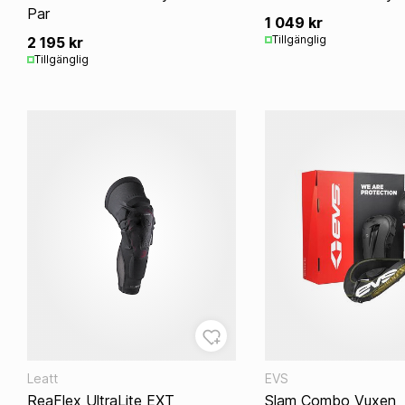
Par
1 049 kr
Tillgänglig
2 195 kr
Tillgänglig
Leatt
EVS
ReaFlex UltraLite EXT
Slam Combo Vuxen