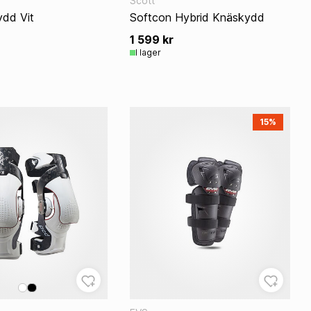
Scott
dd Vit
Softcon Hybrid Knäskydd
1 599 kr
I lager
15%