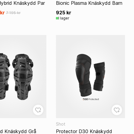
ybrid Knäskydd Par
Bionic Plasma Knäskydd Barn
kr
925 kr
7 195 kr
I lager
Shot
id Knäskydd Grå
Protector D30 Knäskydd