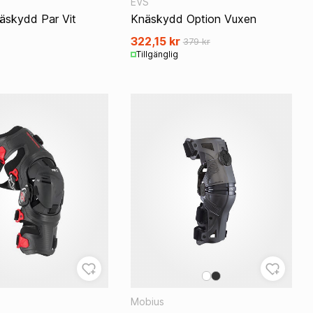
EVS
äskydd Par Vit
Knäskydd Option Vuxen
322,15 kr
379 kr
Tillgänglig
Mobius