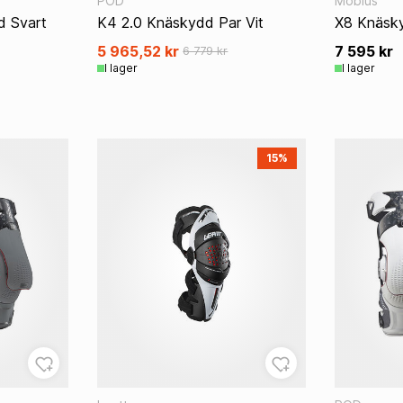
POD
Mobius
 Svart
K4 2.0 Knäskydd Par Vit
X8 Knäsky
5 965,52 kr
7 595 kr
6 779 kr
I lager
I lager
L
15%
g