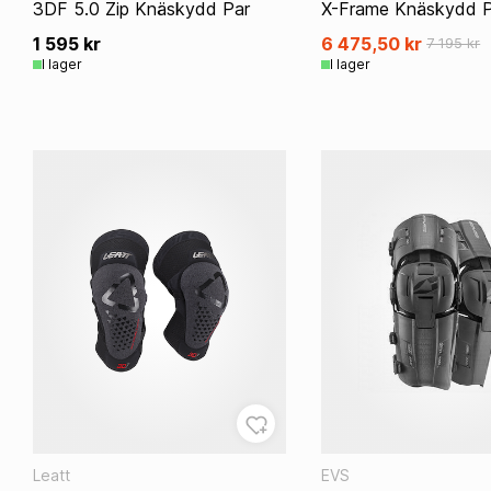
3DF 5.0 Zip Knäskydd Par
X-Frame Knäskydd P
1 595 kr
6 475,50 kr
7 195 kr
I lager
I lager
Leatt
EVS