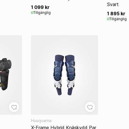
Svart
1 099 kr
Tillgänglig
1 895 kr
Tillgänglig
Husqvarna
X-Frame Hybrid Knäskydd Par