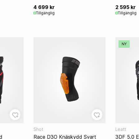
4 699 kr
2 595 kr
Tillgänglig
Tillgänglig
NY
Shot
Leatt
dd
Race D3O Knäskydd Svart
3DF 5.0 