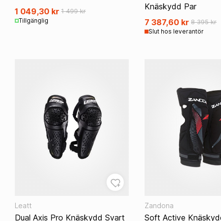
Knäskydd Par
1 049,30 kr
1 499 kr
Tillgänglig
7 387,60 kr
8 395 kr
Slut hos leverantör
Leatt
Zandona
Dual Axis Pro Knäskydd Svart
Soft Active Knäsky