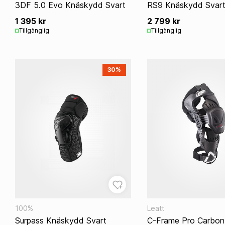
3DF 5.0 Evo Knäskydd Svart
RS9 Knäskydd Svar
1 395 kr
2 799 kr
Tillgänglig
Tillgänglig
30%
100%
Leatt
Surpass Knäskydd Svart
C-Frame Pro Carbon