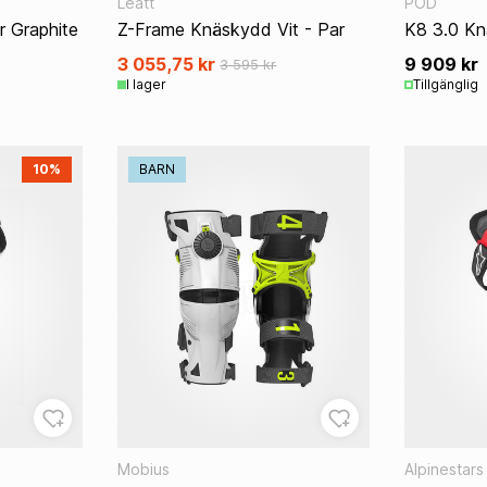
Leatt
POD
 Graphite
Z-Frame Knäskydd Vit - Par
K8 3.0 Kn
3 055,75 kr
9 909 kr
3 595 kr
I lager
Tillgänglig
10%
BARN
Mobius
Alpinestars