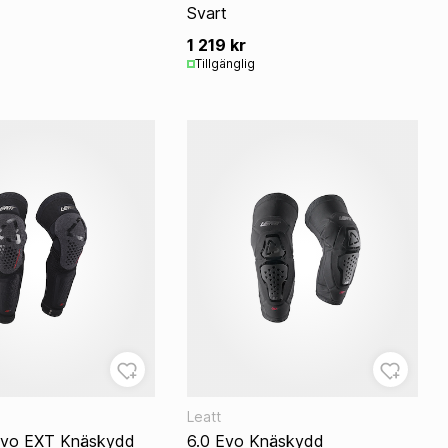
Svart
1 219 kr
Tillgänglig
Leatt
Evo EXT Knäskydd
6.0 Evo Knäskydd