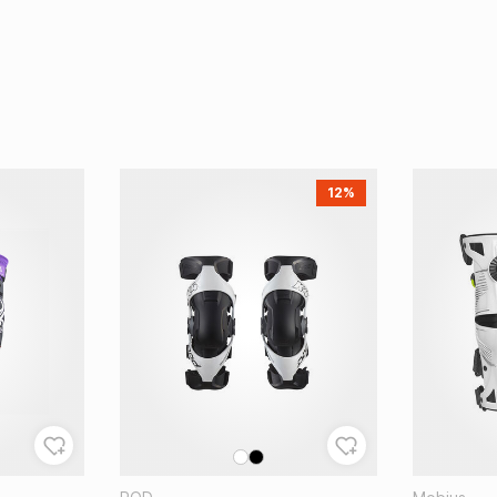
Kedjeborstar
12%
AVGASSYSTEM
FJÄDRIN
Helsystem
Packboxar
Avgasrör
Gaffelbus
Ljuddämpare
Gaffelfjäd
Tillbehör Avgassystem
Stötdämpa
Holeshot 
Preload Ad
Andra Fjäd
Fjädrings