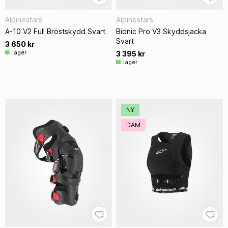
Alpinestars
Alpinestars
A-10 V2 Full Bröstskydd Svart
Bionic Pro V3 Skyddsjacka
Svart
3 650 kr
I lager
3 395 kr
I lager
NY
DAM