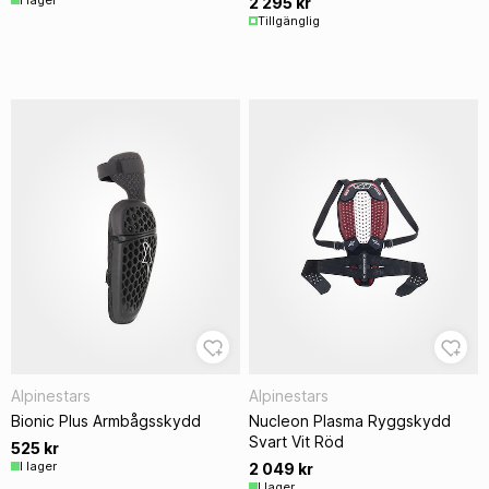
2 295 kr
Tillgänglig
Alpinestars
Alpinestars
Bionic Plus Armbågsskydd
Nucleon Plasma Ryggskydd
Svart Vit Röd
525 kr
I lager
2 049 kr
I lager