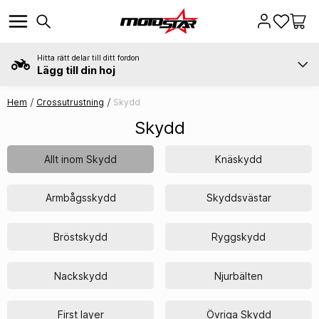
Hitta rätt delar till ditt fordon
Lägg till din hoj
Hem
Crossutrustning
Skydd
Skydd
Allt inom Skydd
Knäskydd
Armbågsskydd
Skyddsvästar
Bröstskydd
Ryggskydd
Nackskydd
Njurbälten
First layer
Övriga Skydd