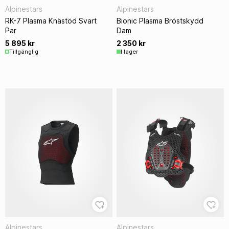
Alpinestars
Alpinestars
RK-7 Plasma Knästöd Svart
Bionic Plasma Bröstskydd
Par
Dam
5 895 kr
2 350 kr
Tillgänglig
I lager
Alpinestars
Alpinestars