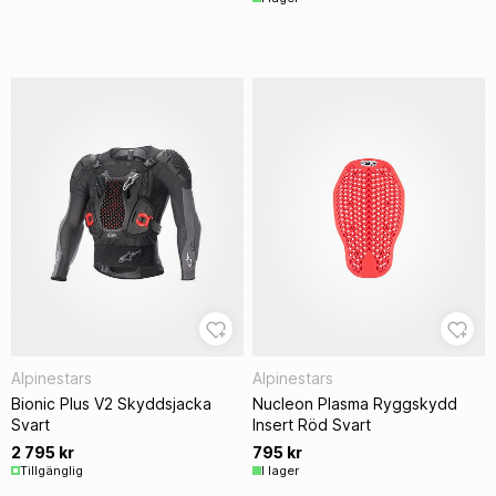
Alpinestars
Alpinestars
Bionic Plus V2 Skyddsjacka
Nucleon Plasma Ryggskydd
Svart
Insert Röd Svart
2 795 kr
795 kr
Tillgänglig
I lager