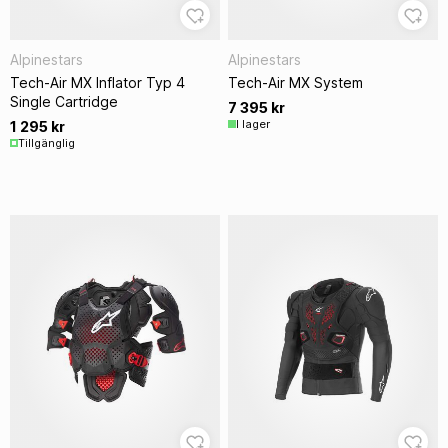
Alpinestars
Alpinestars
Tech-Air MX Inflator Typ 4
Tech-Air MX System
Single Cartridge
7 395 kr
I lager
1 295 kr
Tillgänglig