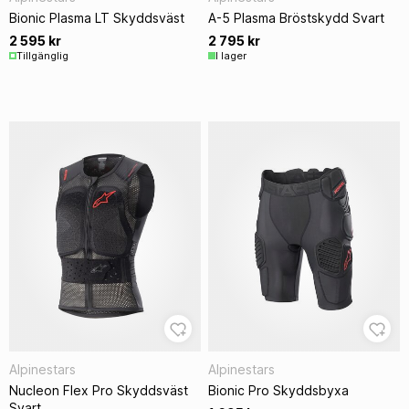
Bionic Plasma LT Skyddsväst
A-5 Plasma Bröstskydd Svart
2 595 kr
2 795 kr
Tillgänglig
I lager
Alpinestars
Alpinestars
Nucleon Flex Pro Skyddsväst
Bionic Pro Skyddsbyxa
Svart