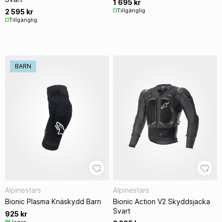
1 695 kr
Tillgänglig
2 595 kr
Tillgänglig
BARN
Alpinestars
Alpinestars
Bionic Plasma Knäskydd Barn
Bionic Action V2 Skyddsjacka
Svart
925 kr
I lager