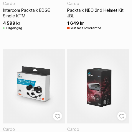
Cardo
Cardo
Intercom Packtalk EDGE
Packtalk NEO 2nd Helmet Kit
Single KTM
JBL
4 599 kr
1 649 kr
Tillgänglig
Slut hos leverantör
Cardo
Cardo