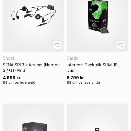
Shoei
Cardo
SENA SRL3 Intercom (Neotec
Intercom Packtalk SLIM JBL
3 / GT-AIr 3)
Duo
4 699 kr
6 799 kr
Slut hos leverantör
Slut hos leverantör