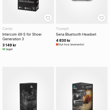
Cardo
Triumph
Intercom 4X-S för Shoei
Sena Bluetooth Headset
Generation 3
4 830 kr
Slut hos leverantör
3 149 kr
I lager