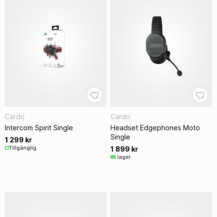
Cardo
Cardo
Intercom Spirit Single
Headset Edgephones Moto
Single
1 299 kr
Tillgänglig
1 899 kr
I lager