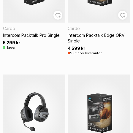
Cardo
Cardo
Intercom Packtalk Pro Single
Intercom Packtalk Edge ORV
Single
5 299 kr
I lager
4 599 kr
Slut hos leverantör