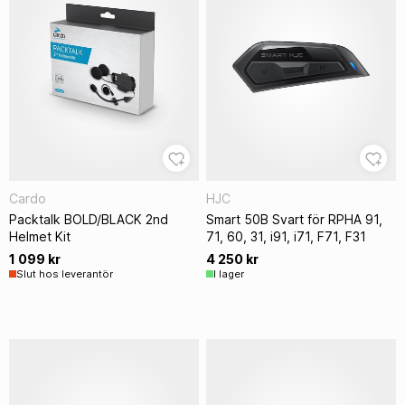
Cardo
HJC
Packtalk BOLD/BLACK 2nd
Smart 50B Svart för RPHA 91,
Helmet Kit
71, 60, 31, i91, i71, F71, F31
1 099 kr
4 250 kr
Slut hos leverantör
I lager