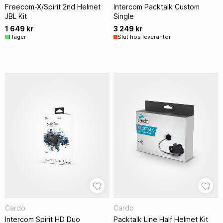
Freecom-X/Spirit 2nd Helmet
Intercom Packtalk Custom
JBL Kit
Single
1 649 kr
3 249 kr
I lager
Slut hos leverantör
Cardo
Cardo
Intercom Spirit HD Duo
Packtalk Line Half Helmet Kit