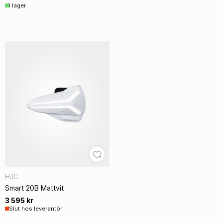
I lager
HJC
Smart 20B Mattvit
3 595 kr
Slut hos leverantör