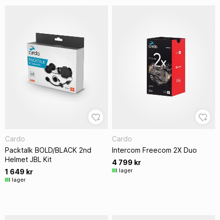
Cardo
Cardo
Packtalk BOLD/BLACK 2nd
Intercom Freecom 2X Duo
Helmet JBL Kit
4 799 kr
I lager
1 649 kr
I lager