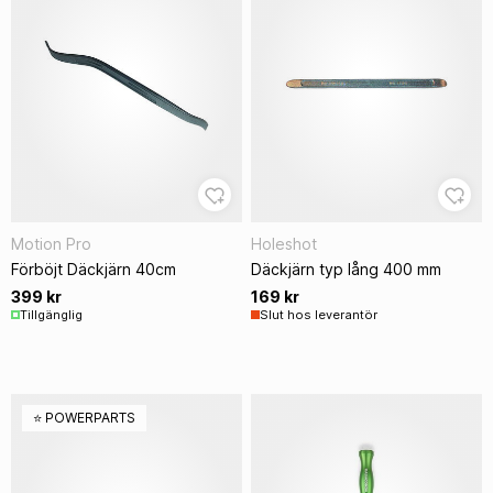
Motion Pro
Holeshot
Förböjt Däckjärn 40cm
Däckjärn typ lång 400 mm
399 kr
169 kr
Tillgänglig
Slut hos leverantör
⭐️ POWERPARTS