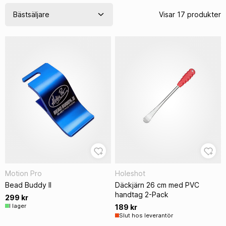
Visar 17 produkter
Motion Pro
Holeshot
Bead Buddy II
Däckjärn 26 cm med PVC
handtag 2-Pack
299 kr
I lager
189 kr
Slut hos leverantör