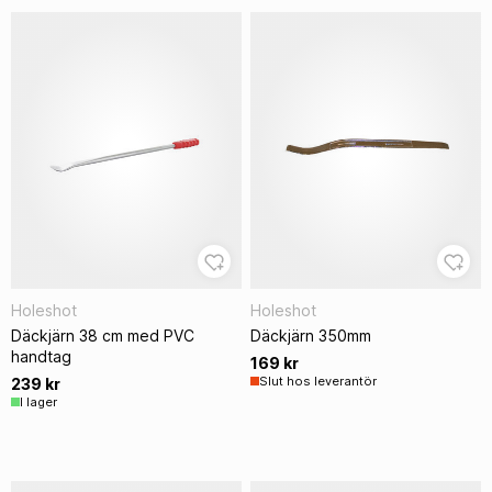
Holeshot
Holeshot
Däckjärn 38 cm med PVC
Däckjärn 350mm
handtag
169 kr
Slut hos leverantör
239 kr
I lager