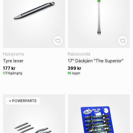
Husqvarna
Rabaconda
Tyre lever
17" Däckjärn "The Superior"
177 kr
399 kr
Tillgänglig
I lager
⭐️ POWERPARTS