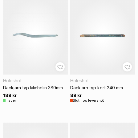
Holeshot
Holeshot
Däckjärn typ Michelin 380mm
Däckjärn typ kort 240 mm
189 kr
89 kr
I lager
Slut hos leverantör