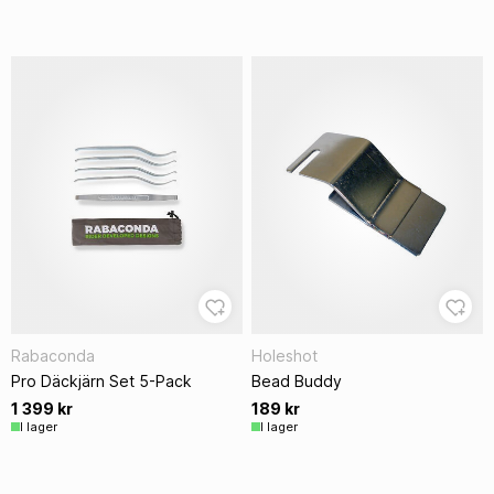
Rabaconda
Holeshot
Pro Däckjärn Set 5-Pack
Bead Buddy
1 399 kr
189 kr
I lager
I lager