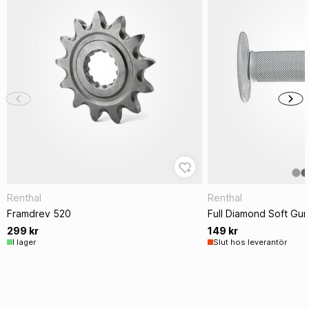
Renthal
Renthal
Framdrev 520
Full Diamond Soft Gu
299 kr
149 kr
I lager
Slut hos leverantör