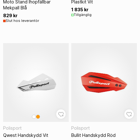
Moto Stand Ihopfällbar
Plastkit Vit
Mekpall Blå
1 835 kr
Tillgänglig
829 kr
Slut hos leverantör
Polisport
Polisport
Qwest Handskydd Vit
Bullit Handskydd Röd