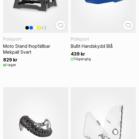
+3
Polisport
Polisport
Moto Stand Ihopfällbar
Bullit Handskydd Blå
Mekpall Svart
439 kr
Tillgänglig
829 kr
I lager