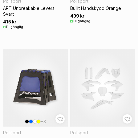
Polisport
Polisport
APT Unbreakable Levers
Bullit Handskydd Orange
Svart
439 kr
Tillgänglig
415 kr
Tillgänglig
+3
Polisport
Polisport