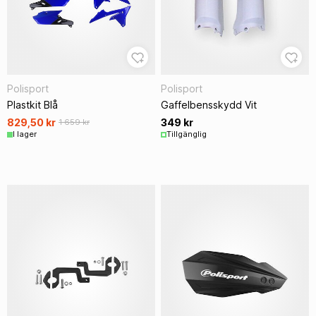
Polisport
Polisport
Plastkit Blå
Gaffelbensskydd Vit
829,50 kr
349 kr
1 659 kr
I lager
Tillgänglig