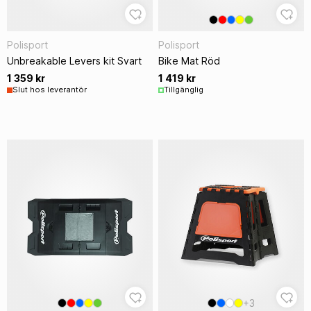
Polisport
Polisport
Unbreakable Levers kit Svart
Bike Mat Röd
1 359 kr
1 419 kr
Slut hos leverantör
Tillgänglig
+3