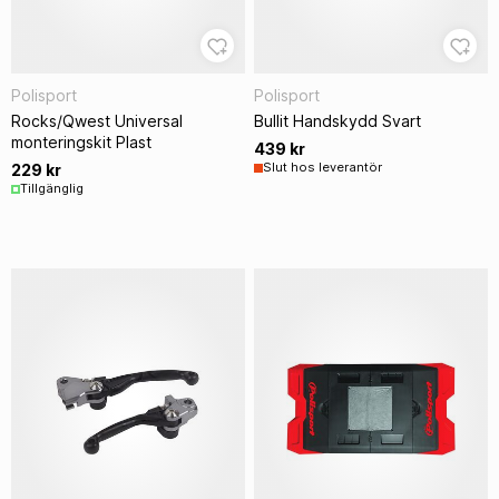
Polisport
Polisport
Rocks/Qwest Universal
Bullit Handskydd Svart
monteringskit Plast
439 kr
Slut hos leverantör
229 kr
Tillgänglig