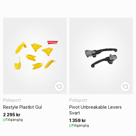
Polisport
Polisport
Restyle Plastkit Gul
Pivot Unbreakable Levers
Svart
2 295 kr
Tillgänglig
1 359 kr
Tillgänglig