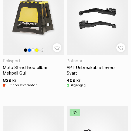
+3
Polisport
Polisport
Moto Stand Ihopfällbar
APT Unbreakable Levers
Mekpall Gul
Svart
829 kr
409 kr
Slut hos leverantör
Tillgänglig
NY