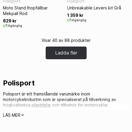
Polisport
Polisport
Moto Stand Ihopfällbar
Unbreakable Levers kit Grå
Mekpall Röd
1 359 kr
Tillgänglig
829 kr
Tillgänglig
Visar 40 av 88 produkter
Ladda fler
Polisport
Polisport är ett framstående varumärke inom
motorcykelindustrin som är specialiserat på tillverkning av
högkvalitativa
plastdelar
och tillbehör för motorcyklar,
motocross och offroad-fordon. Företaget är känt för sin
LÄS MER
innovativa design, tekniska kompetens och fokus på kvalitet
och säkerhet.
Polisport erbjuder ett brett sortiment av plastkomponenter för